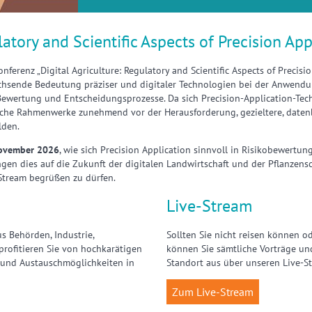
latory and Scientific Aspects of Precision App
ferenz „Digital Agriculture: Regulatory and Scientific Aspects of Precisio
achsende Bedeutung präziser und digitaler Technologien bei der Anwendu
ewertung und Entscheidungsprozesse. Da sich Precision-Application-Tech
iche Rahmenwerke zunehmend vor der Herausforderung, gezieltere, datenb
lden.
November 2026
, wie sich Precision Application sinnvoll in Risikobewertu
gen dies auf die Zukunft der digitalen Landwirtschaft und der Pflanzens
Stream begrüßen zu dürfen.
Live-Stream
us Behörden, Industrie,
Sollten Sie nicht reisen können o
rofitieren Sie von hochkarätigen
können Sie sämtliche Vorträge u
 und Austauschmöglichkeiten in
Standort aus über unseren Live-St
Zum Live-Stream