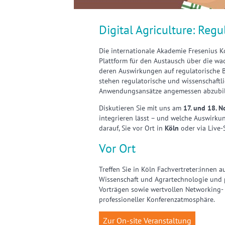
Digital Agriculture: Regu
Die internationale Akademie Fresenius Kon
Plattform für den Austausch über die w
deren Auswirkungen auf regulatorische B
stehen regulatorische und wissenschaftl
Anwendungsansätze angemessen abzubi
Diskutieren Sie mit uns am
17. und 18. 
integrieren lässt – und welche Auswirkun
darauf, Sie vor Ort in
Köln
oder via Live-
Vor Ort
Treffen Sie in Köln Fachvertreter:innen a
Wissenschaft und Agrartechnologie und p
Vorträgen sowie wertvollen Networking-
professioneller Konferenzatmosphäre.
Zur On-site Veranstaltung