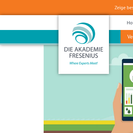
Zeige be
Ho
Ve