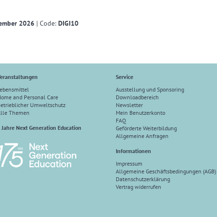
tember 2026
| Code:
DIGI10
eranstaltungen
Service
ebensmittel
Ausstellung und Sponsoring
ome and Personal Care
Downloadbereich
etrieblicher Umweltschutz
Newsletter
Alle Themen
Mein Benutzerkonto
FAQ
 Jahre Next Generation Education
Geförderte Weiterbildung
Allgemeine Anfragen
Informationen
Impressum
Allgemeine Geschäftsbedingungen (AGB)
Datenschutzerklärung
Vertrag widerrufen