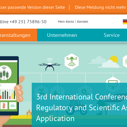
sser passende Version dieser Seite
Diese Meldung nicht mehr
tline +49 231 75896-50
Mein Konto
Kontakt
ranstaltungen
Unternehmen
Service
3rd International Conferenc
Regulatory and Scientific A
Application