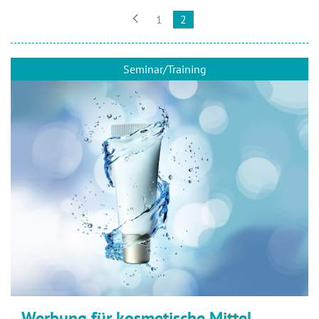

1
2
Seminar/Training
Werbung für kosmetische Mittel