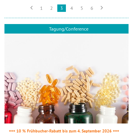


1
2
3
4
5
6
Tagung/Conference
+++ 10 % Frühbucher-Rabatt bis zum 4. September 2026 +++