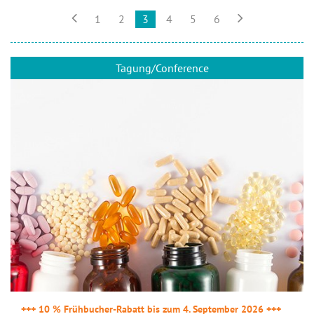


1
2
3
4
5
6
Tagung/Conference
+++ 10 % Frühbucher-Rabatt bis zum 4. September 2026 +++