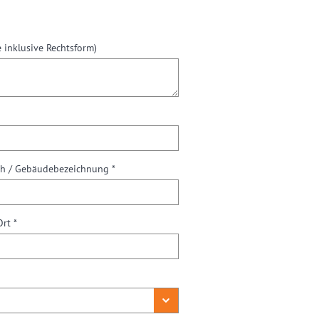
 inklusive Rechtsform)
ch / Gebäudebezeichnung *
Ort *