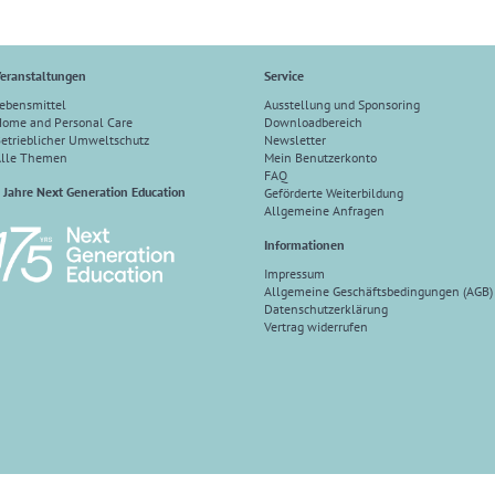
eranstaltungen
Service
ebensmittel
Ausstellung und Sponsoring
ome and Personal Care
Downloadbereich
etrieblicher Umweltschutz
Newsletter
Alle Themen
Mein Benutzerkonto
FAQ
 Jahre Next Generation Education
Geförderte Weiterbildung
Allgemeine Anfragen
Informationen
Impressum
Allgemeine Geschäftsbedingungen (AGB)
Datenschutzerklärung
Vertrag widerrufen