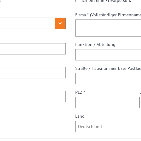
e
Ich bin eine Privatperson.
Firma *
(Vollständiger Firmenname
Funktion / Abteilung
Straße / Hausnummer bzw. Postfa
PLZ *
Land