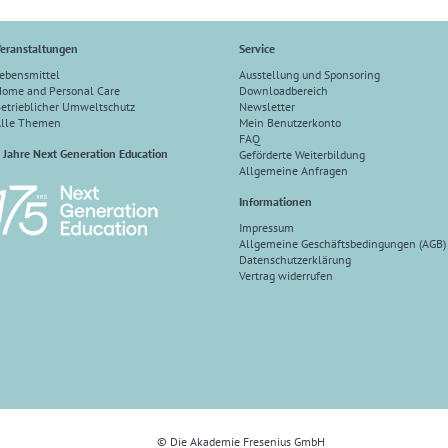
eranstaltungen
Service
ebensmittel
Ausstellung und Sponsoring
ome and Personal Care
Downloadbereich
etrieblicher Umweltschutz
Newsletter
Alle Themen
Mein Benutzerkonto
FAQ
 Jahre Next Generation Education
Geförderte Weiterbildung
Allgemeine Anfragen
Informationen
Impressum
Allgemeine Geschäftsbedingungen (AGB)
Datenschutzerklärung
Vertrag widerrufen
© Die Akademie Fresenius GmbH