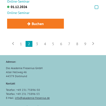
Online-Seminar
01.12.2026
Online-Seminar
Buchen


1
2
3
4
5
6
7
8
9
Adresse:
Die Akademie Fresenius GmbH
Alter Hellweg 46
44379 Dortmund
Kontakt
Telefon: +49 231 75896-50
Telefax: +49 231 75896-53
E-Mail:
info
@
akademie-fresenius.de