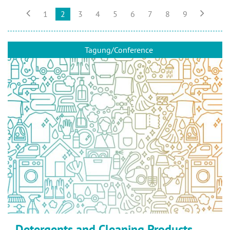


1
2
3
4
5
6
7
8
9
Tagung/Conference
Detergents and Cleaning Products