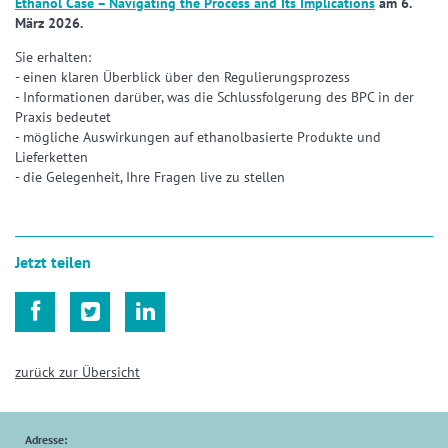
Ethanol Case – Navigating the Process and Its Implications
am 6.
März 2026.
Sie erhalten:
- einen klaren Überblick über den Regulierungsprozess
- Informationen darüber, was die Schlussfolgerung des BPC in der
Praxis bedeutet
- mögliche Auswirkungen auf ethanolbasierte Produkte und
Lieferketten
- die Gelegenheit, Ihre Fragen live zu stellen
Jetzt teilen



zurück zur Übersicht
Adresse: