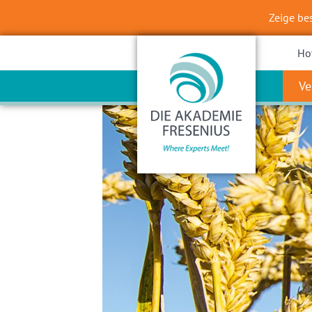
Zeige be
Ho
Ve