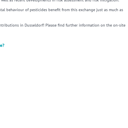
 well as recent developments in risk assessment and risk mitigation.
al behaviour of pesticides benefit from this exchange just as much as
ntributions in Dusseldorf! Please find further information on the on-site
ce?