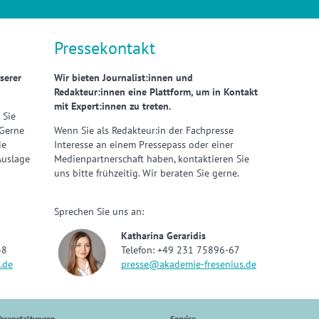
Pressekontakt
serer
Wir bieten Journalist:innen und
Redakteur:innen eine Plattform, um in Kontakt
mit Expert:innen zu treten.
 Sie
 Gerne
Wenn Sie als Redakteur:in der Fachpresse
ie
Interesse an einem Pressepass oder einer
Auslage
Medienpartnerschaft haben, kontaktieren Sie
uns bitte frühzeitig. Wir beraten Sie gerne.
Sprechen Sie uns an:
Katharina Geraridis
48
Telefon: +49 231 75896-67
.de
presse@akademie-fresenius.de
eranstaltungen
Service