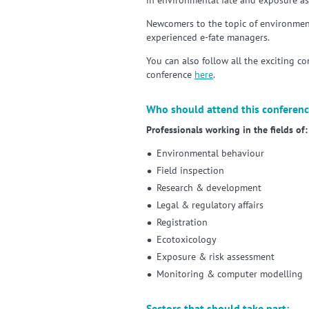
in environmental fate and exposure as
Newcomers to the topic of environment
experienced e-fate managers.
You can also follow all the exciting co
conference
here
.
Who should attend this conferen
Professionals working in the fields of:
Environmental behaviour
Field inspection
Research & development
Legal & regulatory affairs
Registration
Ecotoxicology
Exposure & risk assessment
Monitoring & computer modelling
Sectors that should take part: