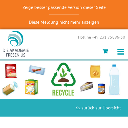
Zeige besser passende Version dieser Seite
Diese Meldung nicht mehr anzeigen
Hotline +49 231 75896-50
<< zurück zur Übersicht