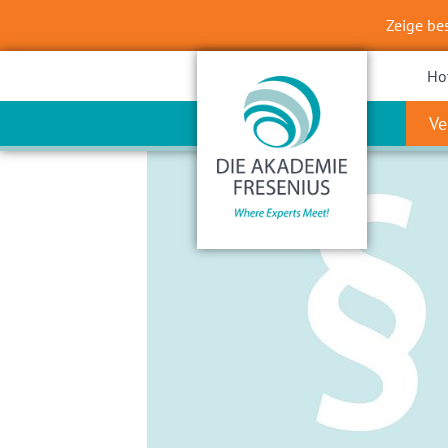
Zeige be
Ho
Ve