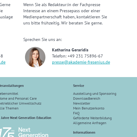
 Gerne
Wenn Sie als Redakteur:in der Fachpresse
ie
Interesse an einem Pressepass oder einer
Auslage
Medienpartnerschaft haben, kontaktieren Sie
uns bitte frühzeitig. Wir beraten Sie gerne.
Sprechen Sie uns an:
Katharina Geraridis
48
Telefon: +49 231 75896-67
.de
presse@akademie-fresenius.de
eranstaltungen
Service
ebensmittel
Ausstellung und Sponsoring
ome and Personal Care
Downloadbereich
etrieblicher Umweltschutz
Newsletter
Alle Themen
Mein Benutzerkonto
FAQ
 Jahre Next Generation Education
Geförderte Weiterbildung
Allgemeine Anfragen
Informationen