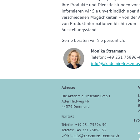
Ihre Produkte und Dienstleistungen vor.
informieren wir Sie unverbindlich über d
verschiedenen Möglichkeiten – von der 
von Produktinformationen bis hin zum
Ausstellungsstand.
Gerne beraten wir Sie persönlich:
Monika Stratmann
Telefon: +49 231 75896-
info@akademie-fresenius
Adresse:
V
L
Die Akademie Fresenius GmbH
H
Alter Hellweg 46
B
44379 Dortmund
Kontakt
175
Telefon: +49 231 75896-50
Telefax: +49 231 75896-53
E-Mail:
info@akademie-fresenius.de