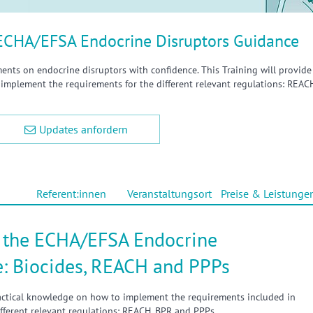
e ECHA/EFSA Endocrine Disruptors Guidance
ts on endocrine disruptors with confidence. This Training will provide
implement the requirements for the different relevant regulations: REACH
Updates anfordern
Referent:innen
Veranstaltungsort
Preise & Leistunge
to the ECHA/EFSA Endocrine
e: Biocides, REACH and PPPs
ractical knowledge on how to implement the requirements included in
fferent relevant regulations: REACH, BPR and PPPs.