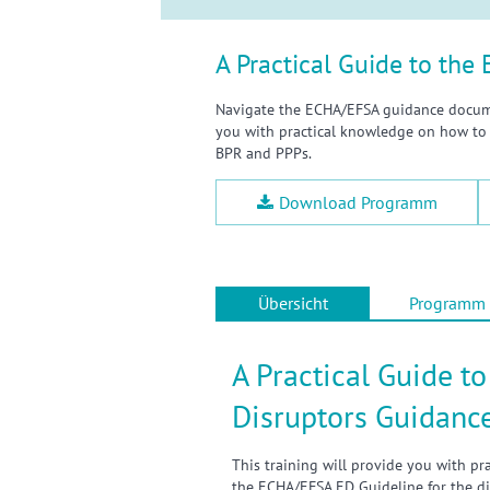
A Practical Guide to th
Navigate the ECHA/EFSA guidance documen
you with practical knowledge on how to 
BPR and PPPs.
Download Programm
Übersicht
Programm
A Practical Guide 
Disruptors Guidanc
This training will provide you with p
the ECHA/EFSA ED Guideline for the di