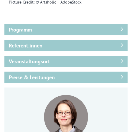
Picture Credit: © Artsholic – AdobeStock
Programm
Referent:innen
Veranstaltungsort
Preise & Leistungen