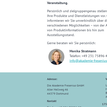
Veranstaltung.
Persönlich und zielgruppengenau stellen
Ihre Produkte und Dienstleistungen vor.
informieren wir Sie unverbindlich über d
verschiedenen Möglichkeiten – von der 
von Produktinformationen bis hin zum
Ausstellungsstand.
Gerne beraten wir Sie persönlich:
Monika Stratmann
Telefon: +49 231 75896-
info@akademie-fresenius
Adresse:
V
L
Die Akademie Fresenius GmbH
H
Alter Hellweg 46
B
44379 Dortmund
Kontakt
175