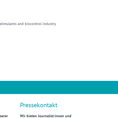
biostimulants and biocontrol industry
Pressekontakt
serer
Wir bieten Journalist:innen und