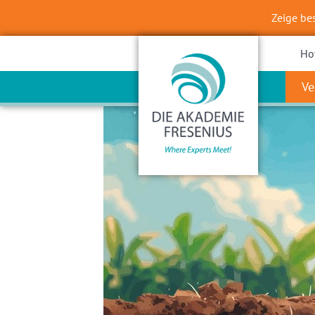
Zeige be
Ho
Ve