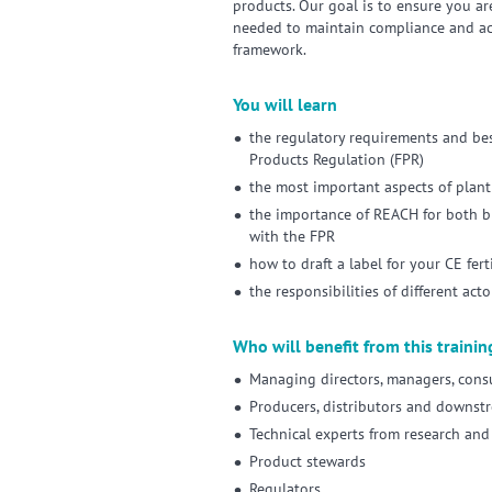
products. Our goal is to ensure you ar
needed to maintain compliance and achi
framework.
You will learn
the regulatory requirements and bes
Products Regulation (FPR)
the most important aspects of plan
the importance of REACH for both bi
with the FPR
how to draft a label for your CE fert
the responsibilities of different ac
Who will benefit from this trainin
Managing directors, managers, consu
Producers, distributors and downstr
Technical experts from research an
Product stewards
Regulators