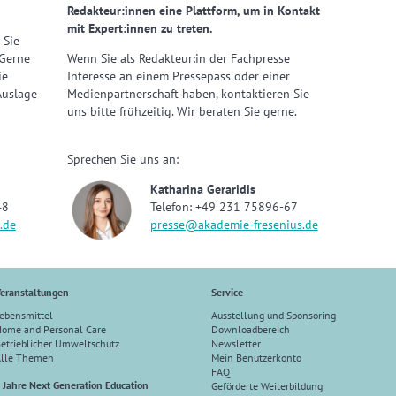
Redakteur:innen eine Plattform, um in Kontakt
mit Expert:innen zu treten.
 Sie
 Gerne
Wenn Sie als Redakteur:in der Fachpresse
ie
Interesse an einem Pressepass oder einer
Auslage
Medienpartnerschaft haben, kontaktieren Sie
uns bitte frühzeitig. Wir beraten Sie gerne.
Sprechen Sie uns an:
Katharina Geraridis
48
Telefon: +49 231 75896-67
.de
presse@akademie-fresenius.de
eranstaltungen
Service
ebensmittel
Ausstellung und Sponsoring
ome and Personal Care
Downloadbereich
etrieblicher Umweltschutz
Newsletter
Alle Themen
Mein Benutzerkonto
FAQ
 Jahre Next Generation Education
Geförderte Weiterbildung