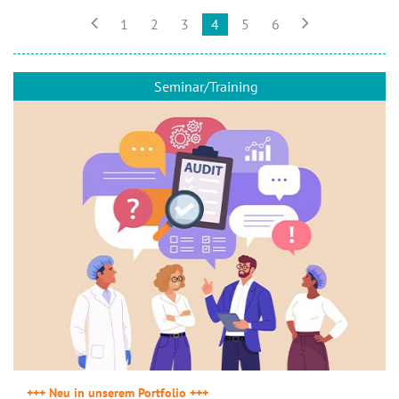


1
2
3
4
5
6
Seminar/Training
+++ Neu in unserem Portfolio +++